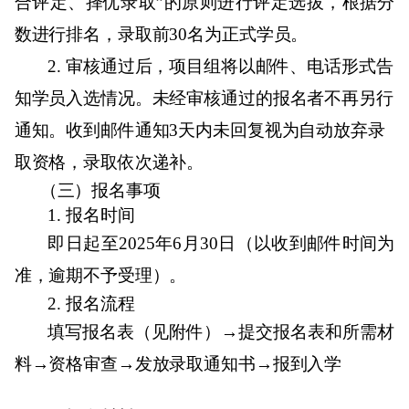
合评定、择优录取”的原则进行评定选拔，根据分
数进行排名，录取前
30
名为正式学员。
2.
审核通过后，项目组将以邮件、电话形式告
知学员入选情况。未经审核通过的报名者不再另行
通知。收到邮件通知
3
天内未回复视为自动放弃录
取资格，录取依次递补。‍
（三）报名事项
1.
报名时间
即日起至
2025
年
6
月
30
日（以收到邮件时间为
准，逾期不予受理）。
2.
报名流程
填写报名表（见附件）
→
提交报名表和所需材
料
→
资格审查
→
发放录取通知书
→
报到入学