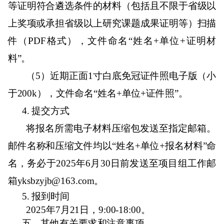
等证
明符合遴选条件的材料（包括且不限于省级以
上奖项或承担省级以上研究课题成果证明等）扫描
件（PDF
格式），文件命名“姓名+
单位+
证明材
料”。
（
5
）近期正面
1
寸白底免冠证件照电子版（小
于
200k
），文件命名“姓名
+
单位
+
证件照”。
4.
提交方式
将报名所需电子材料压缩包发送至指定邮箱。
邮件名称和压缩文件均以“姓名
+
单位
+
报名材料”命
名，务必于
2025
年
6
月
30
日前发送至项目组工作邮
箱
yksbzyjb@163.com
。
5.
报到时间
2025
年
7
月
21
日，
9:00-18:00
。
五、其他有关要求和注意事项