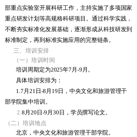
部重点实验室开展科研工作，主持实施了多项国家
重点研发计划等高规格科研项目。通过科学实践，
不断夯实标准化发展基础，逐渐形成从科技研发到
标准制定，再到标准实施应用的完整链条。
三、培训安排
（一）培训时间
培训周期定为
2025
年
7
月
-9
月。
具体培训安排为：
1.7
月
21
日
-8
月
19
日，中央文化和旅游管理干
部学院集中培训。
2.
8
月
20
日
-9
月
30
日，学员撰写论文。
（二）
培训地点
北京，中央文化和旅游管理干部学院。