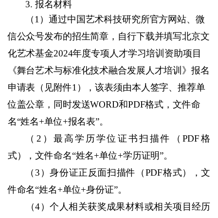
3.
报名材料
（
1
）通过中国艺术科技研究所官方网站、微
信公众号发布的招生简章，自行下载并填写北京文
化艺术基金
2024
年度专项人才学习培训资助项目
《舞台艺术与标准化技术融合发展人才培训》报名
申请表（见附件
1
），该表须由本人签字、推荐单
位盖公章，同时发送
WORD
和
PDF
格式，文件命
名“姓名
+
单位
+
报名表”。
（
2
）最高学历学位证书扫描件（
PDF
格
式），文件命名“姓名
+
单位
+
学历证明”。
（
3
）身份证正反面扫描件（
PDF
格式），文
件命名“姓名
+
单位
+
身份证”。
（4
）个人相关获奖成果材料或相关项目经历