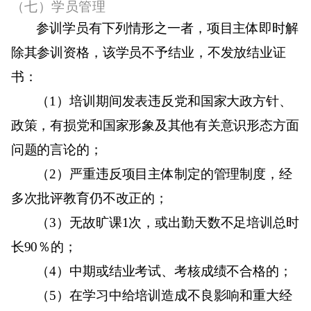
（七）
学员管理
参训学员有下列情形之一者，项目主体即时解
除其参训资格，该学员不予结业，不发放结业证
书：
（
1
）培训期间发表违反党和国家大政方针、
政策，有损党和国家形象及其他有关意识形态方面
问题的言论的；
（
2
）严重违反项目主体制定的管理制度，经
多次批评教育仍不改正的；
（
3
）无故旷课
1
次，或出勤天数不足培训总时
长
90
％的；
（
4
）中期或结业考试、考核成绩不合格的；
（
5
）在学习中给培训造成不良影响和重大经