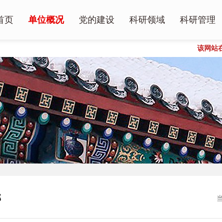
首页
单位概况
党的建设
科研领域
科研管理
该网站在IE9-12
单位简介
党建信息
全国剧场标准化技术委员会（TC38
科研动态
领导班子
专题学习
数字媒体
科研成果
业务部室简介
艺术品科研
博士后工作站
中艺质检（北京）文旅发展有限公司
艺术学项目
部